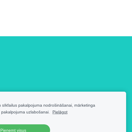
m sīkfailus pakalpojuma nodrošināšanai, mārketinga
 pakalpojuma uzlabošanai.
Pielāgot
Pieņemt visus